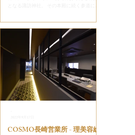
となる諏訪神社。 その本殿に続く参道に隣
接した狭小敷地に家を建てることは可能で
すか？ そんなご相談から、Tさまご家族と
BLUEPRINTとの家づくりの物語が始まり
まし...
-
2022年9月17日
COSMO長崎営業所 - 理美容総