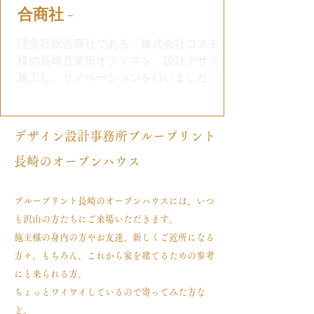
合商社 -
理美容総合商社である「株式会社コスモ」
様の長崎営業所オフィスを、設計デザイン
施工し、リノベーションを行いました。 ド
アを開けると、ホテルのラウンジへと続く
ような、間接照明の効いた廊下にこだわり
ました。 入って右手にはフレームの効いた
デザイン設計事務所ブループリント
ガラス越しにオフィスがございます。...
長崎のオープンハウス
ブループリント長崎のオープンハウスには、いつ
も沢山の方たちにご来場いただきます。
施主様の身内の方やお友達、新しくご近所になる
方々。もちろん、これから家を建てるための参考
にと来られる方、
ちょっとワイワイしているので寄ってみた方な
ど。