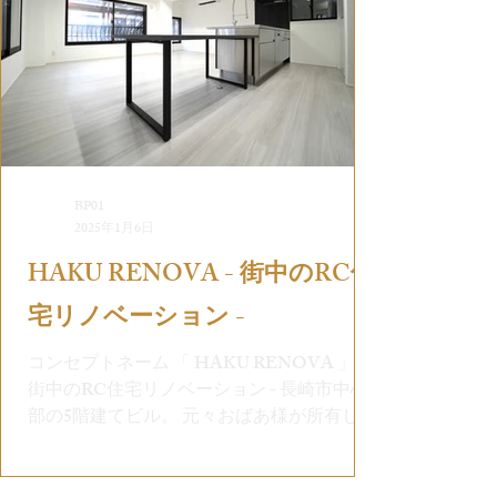
BP01
2025年1月6日
HAKU RENOVA - 街中のRC住
宅リノベーション -
コンセプトネーム 「 HAKU RENOVA 」 -
街中のRC住宅リノベーション - 長崎市中心
部の5階建てビル。 元々おばあ様が所有して
おり、住居部分だった3階から5階をリノベ
ーションして家族 3人で住みたいです。...