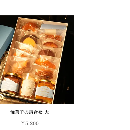
クイックビュー
焼菓子の詰合せ 大
価格
￥5,200