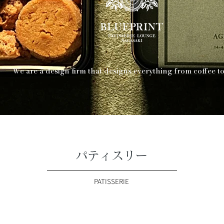
We are a design firm that designs everything from coffee t
パティスリー
PATISSERIE