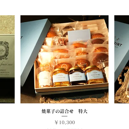
クイックビュー
焼菓子の詰合せ 特大
価格
￥10,300