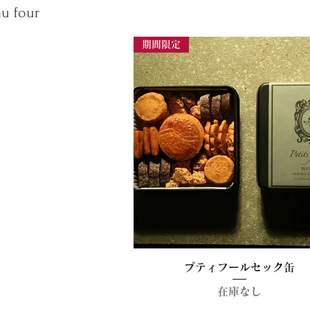
au four
期間限定
クイックビュー
プティフールセック缶
在庫なし