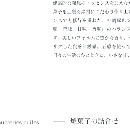
建築的な発想のエッセンスを加えな
菓子を上質な素材にこだわり作り上
ンスでも修行を重ねた、神崎琢也
味・苦味・甘味・旨味』のバラン
す。美しいフォルムに豊かな香り、
ザクした食感と触感。五感を使っ
日々の生活のひとときに、小さな甘
焼菓子の詰合せ
Sucreries cuites