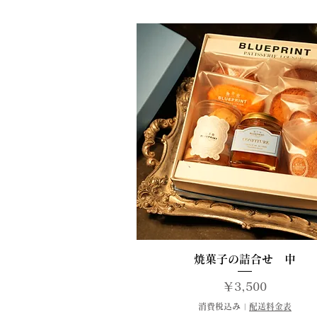
クイックビュー
焼菓子の詰合せ 中
価格
￥3,500
消費税込み
|
配送料金表