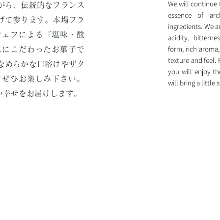
We will continue 
がら、伝統的なフランス
essence of arch
げて参ります。本場フラ
ingredients. We a
シェフによる『塩味・酸
acidity, bittern
form, rich aroma
スにこだわったお菓子で
texture and feel.
なめらかな口溶けやザク
you will enjoy t
てぜひお楽しみ下さい。
will bring a little
い幸せをお届けします。