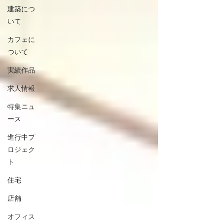
建築につ
いて
カフェに
ついて
実績作品
求人情報
特集ニュ
ース
進行中プ
ロジェク
ト
住宅
店舗
オフィス