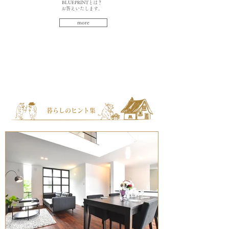
BLUEPRINTとは？
​お答えいたします。
more
暮らしのヒント集