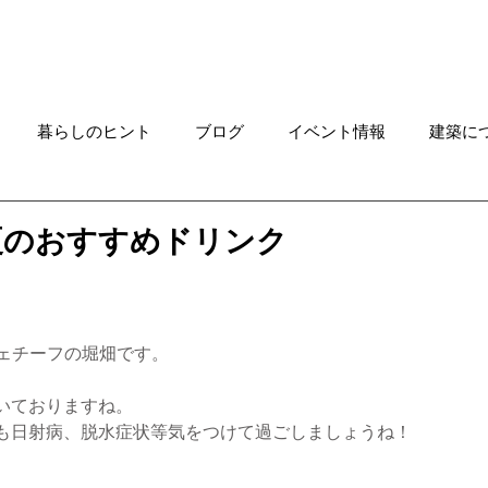
Works
ご連絡はこちらへ
Rec
暮らしのヒント
ブログ
イベント情報
建築に
求人情報
特集ニュース
進行中プロジェクト
住
夏のおすすめドリンク
家具
土地情報
デザインメソッド
カフェ貸切プ
。
カフェチーフの堀畑です。
OKABE
KAWAGUCHI
貝津の森の家 NEWS
カ
いておりますね。
も日射病、脱水症状等気をつけて過ごしましょうね！