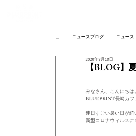
Top
Housing
＿
ニュースブログ
ニュース
2020年8月18日
カフェについて
実績作品
【BLOG】
オフィス
リノベーション
みなさん、こんにちは
BLUEPRINT長崎
オープンハウスの楽しみ方
連日すごい暑い日が続
新型コロナウィルスに
KJR
HP