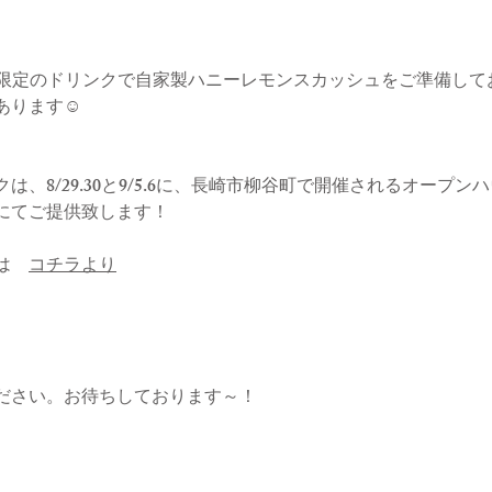
期間限定のドリンクで自家製ハニーレモンスカッシュをご準備し
ります☺︎
は、8/29.30と9/5.6に、長崎市柳谷町で開催されるオープ
にてご提供致します！
は　
コチラより
ださい。お待ちしております～！