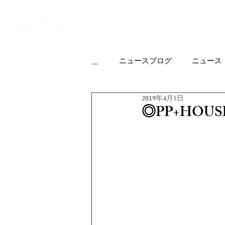
Top
Housing
＿
ニュースブログ
ニュース
2019年4月5日
カフェについて
実績作品
◎PP+HOU
オフィス
リノベーション
オープンハウスの楽しみ方
KJR
HP