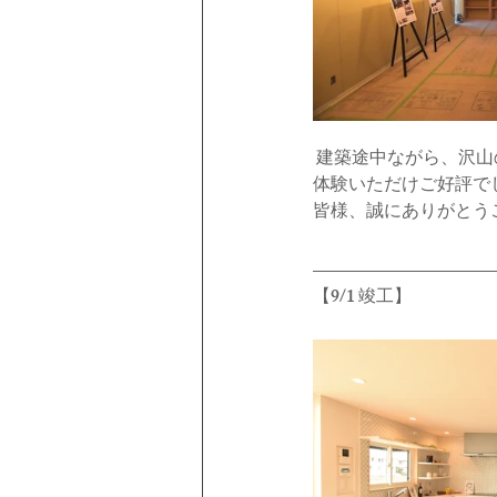
 建築途中ながら、沢山のお客様にご来場いただけました。めずらしい防音室のあるお家で防音効果もご
体験いただけご好評で
皆様、誠にありがとう
【9/1 竣工】