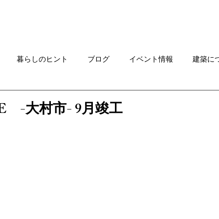
Works
ご連絡はこちらへ
Rec
暮らしのヒント
ブログ
イベント情報
建築に
求人情報
特集ニュース
進行中プロジェクト
住
SE -大村市- 9月竣工
家具
土地情報
デザインメソッド
カフェ貸切プ
OKABE
KAWAGUCHI
貝津の森の家 NEWS
カ