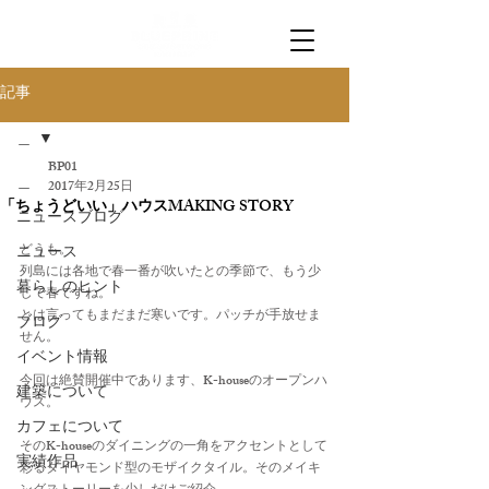
記事
＿
BP01
＿
2017年2月25日
「ちょうどいい」ハウスMAKING STORY
ニュースブログ
どうも。
ニュース
列島には各地で春一番が吹いたとの季節で、もう少
暮らしのヒント
しで春ですね。
とは言ってもまだまだ寒いです。パッチが手放せま
ブログ
せん。
イベント情報
今回は絶賛開催中であります、K-houseのオープンハ
建築について
ウス。
カフェについて
そのK-houseのダイニングの一角をアクセントとして
実績作品
彩るダイヤモンド型のモザイクタイル。そのメイキ