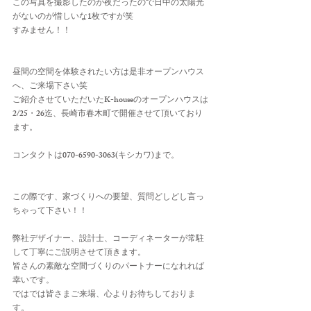
この写真を撮影したのが夜だったので日中の太陽光
がないのが惜しいな1枚ですが笑
すみません！！
昼間の空間を体験されたい方は是非オープンハウス
へ、ご来場下さい笑
ご紹介させていただいたK-houseのオープンハウスは
2/25・26迄、長崎市春木町で開催させて頂いており
ます。
コンタクトは070-6590-3063(キシカワ)まで。
この際です、家づくりへの要望、質問どしどし言っ
ちゃって下さい！！
弊社デザイナー、設計士、コーディネーターが常駐
して丁寧にご説明させて頂きます。
皆さんの素敵な空間づくりのパートナーになれれば
幸いです。
ではでは皆さまご来場、心よりお待ちしておりま
す。