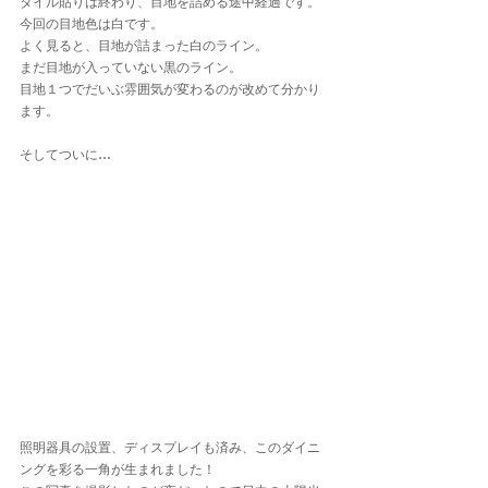
タイル貼りは終わり、目地を詰める途中経過です。
今回の目地色は白です。
よく見ると、目地が詰まった白のライン。
まだ目地が入っていない黒のライン。
目地１つでだいぶ雰囲気が変わるのが改めて分かり
ます。
そしてついに…
照明器具の設置、ディスプレイも済み、このダイニ
ングを彩る一角が生まれました！