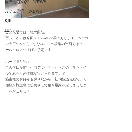
貝津の森の家 NEWS
カフェ営業 NEWS
KJR
HP
この段階では下地の段階。
写ってる方は今回K-houseの棟梁であります、ベテラ
ン大工のNさん。ちなみにこの段階の計画ではビニ
ールクロス仕上げの予定です。
ボード張り完了
この何日か前、担当デザイナーからこの一角をタイ
ルで彩るとの作戦が告げられます。笑
施主様のお好みも探りながら、社内協議も経て、何
種類か施主様に提案させて頂き最終決定しましたタ
イルがこちら！