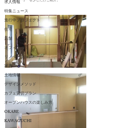
ングストーリーを少しだけご紹介。
求人情報
特集ニュース
進行中プロジェクト
住宅
店舗
オフィス
リノベーション
家具
土地情報
デザインメソッド
カフェ貸切プラン
オープンハウスの楽しみ方
OKABE
KAWAGUCHI