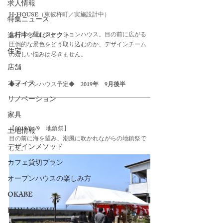
求人情報
H-HOUSE
（東彼杵町／実施設計中）
特集ニュース
進行中プロジェクト
大村湾を望むロケーションハウス。目の前に広がる
圧倒的な景色をどう取り込むのか、デザインチーム
住宅
の嬉しい悩みは尽きません。
店舗
オフィス
◆オープンハウス予定◆　
2019年　9月後半
リノベーション
家具
【2019/04/9　地鎮祭】
土地情報
目の前に海を望み、潮風に吹かれながらの地鎮祭で
デザインメソッド
した。
カフェ貸切プラン
オープンハウスの楽しみ方
OKABE
KAWAGUCHI