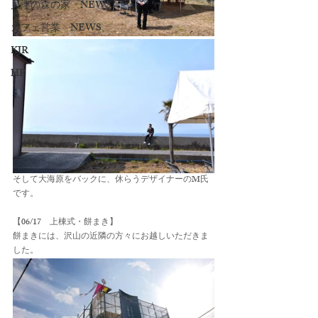
貝津の森の家 NEWS
カフェ営業 NEWS
KJR
HP
そして大海原をバックに、休らうデザイナーのM氏
です。
【06/17　上棟式・餅まき】
餅まきには、沢山の近隣の方々にお越しいただきま
した。