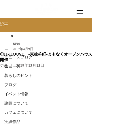
記事
＿
BP01
＿
2019年4月9日
◎H-HOUSE -東彼杵町-まもなくオープンハウス
ニュースブログ
開催
更新日：
2019年12月13日
ニュース
暮らしのヒント
ブログ
イベント情報
建築について
カフェについて
実績作品