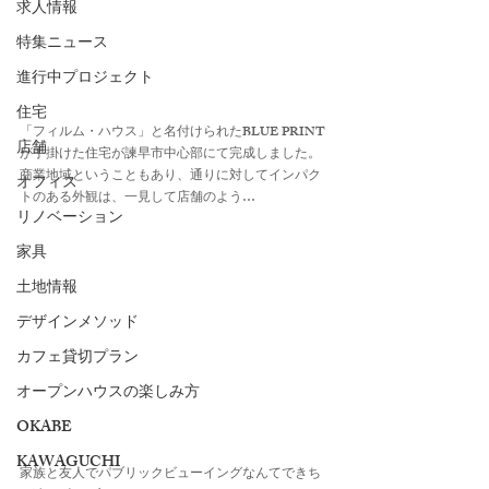
求人情報
特集ニュース
進行中プロジェクト
住宅
「フィルム・ハウス」と名付けられたBLUE PRINT
店舗
が手掛けた住宅が諫早市中心部にて完成しました。
商業地域ということもあり、通りに対してインパク
オフィス
トのある外観は、一見して店舗のよう… 
リノベーション
家具
土地情報
デザインメソッド
カフェ貸切プラン
オープンハウスの楽しみ方
OKABE
KAWAGUCHI
家族と友人でパブリックビューイングなんてできち