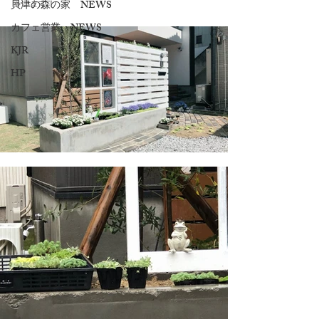
ゃいます！
貝津の森の家 NEWS
カフェ営業 NEWS
KJR
HP