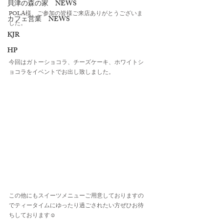
貝津の森の家 NEWS
POLA様、ご参加の皆様ご来店ありがとうございま
カフェ営業 NEWS
した。
KJR
HP
今回はガトーショコラ、チーズケーキ、ホワイトシ
ョコラをイベントでお出し致しました。
この他にもスイーツメニューご用意しておりますの
でティータイムにゆったり過ごされたい方ぜひお待
ちしております☺