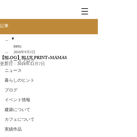
記事
＿
BP01
＿
2018年9月5日
【BLOG】BLUE PRINT×MAMAS
ニュースブログ
更新日：
2018年12月7日
ニュース
暮らしのヒント
ブログ
イベント情報
建築について
カフェについて
実績作品