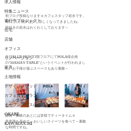
求人情報
特集ニュース
初ブログ投稿なります☺カフェスタッフ岩永です。
進行中プロジェクト
9月に入り朝夕は少し涼しくなってきましたね。
秋好きの岩永はわくわくしております～
住宅
店舗
オフィス
先日BLUE PRINT2階フロアにてPOLA様企画
リノベーション
の“MAMA’S TABLE”というイベントが行われまし
家具
た。お子様が遊ぶスペースもあり素敵～
土地情報
デザインメソッド
カフェ貸切プラン
オープンハウスの楽しみ方
OKABE
講習・体験のあとには皆様でティータイム☺
美意識を高めて～おいしいスイーツを食べて～素敵
KAWAGUCHI
な時間ですね。