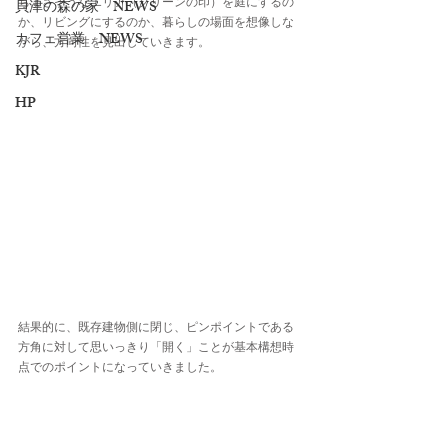
ちよさそうなエリア（グリーンの印）を庭にするの
貝津の森の家 NEWS
か、リビングにするのか、暮らしの場面を想像しな
カフェ営業 NEWS
がら、方向性を見出していきます。
KJR
HP
結果的に、既存建物側に閉じ、ピンポイントである
方角に対して思いっきり「開く」ことが基本構想時
点でのポイントになっていきました。