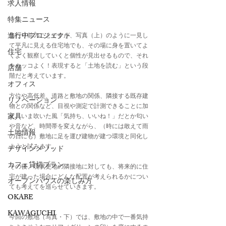
求人情報
特集ニュース
進行中プロジェクト
当たり前のことですが、写真（上）のように一見し
て平凡に見える住宅地でも、その場に身を置いてよ
住宅
くよく観察していくと個性が見出せるもので、それ
をカッコよく！表現すると「土地を読む」という段
店舗
階だと考えています。
オフィス
方位や高低差、道路と敷地の関係、隣接する既存建
リノベーション
物との関係など、目視や測定で計測できることに加
家具
え、いま吹いた風「気持ち、いいね！」だとか匂い
や音など、時間帯を変えながら、（時には敢えて雨
土地情報
の日にも）敷地に足を運び建物が建つ環境と同化し
ようと試みます。
デザインメソッド
カフェ貸切プラン
その後、現状更地の隣接地に対しても、将来的に住
宅が建った場合にどんな配置が考えられるかについ
オープンハウスの楽しみ方
ても考えてを巡らせていきます。
OKABE
KAWAGUCHI
今回の敷地（写真・下）では、敷地の中で一番気持