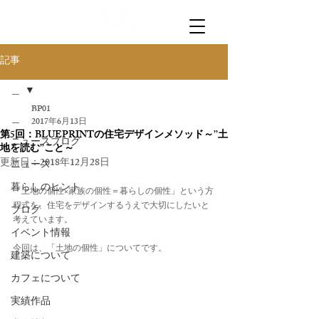
記事
＿
BP01
＿
2017年6月13日
第5回：BLUEPRINTの住宅デザインメソッド～’’土
ニュースブログ
地を読む’’こと～
更新日：
2018年12月28日
ニュース
暮らしのヒント
「土地の個性×家族の個性＝暮らしの個性」という方
程式を、住宅をデザインするうえで大切にしたいと
ブログ
考えています。
イベント情報
今回は、「土地の個性」についてです。
建築について
カフェについて
実績作品