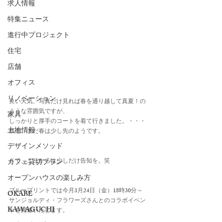
求人情報
特集ニュース
進行中プロジェクト
住宅
店舗
オフィス
リノベーション
良い天気、写真だけ見れば春を通り越して真夏！の
ような雰囲気ですが、
家具
しっかりと厚手のコートを着て行きました。・・・
土地情報
残念、まだ春は少し先のようです。
デザインメソッド
さて、ここからは少しだけ告知を。笑
カフェ貸切プラン
オープンハウスの楽しみ方
ブループリントでは今月3月24日（金）18時30分～
OKABE
サンジョルディ・フラワーズさんとのコラボイベン
KAWAGUCHI
トを開催いたします。