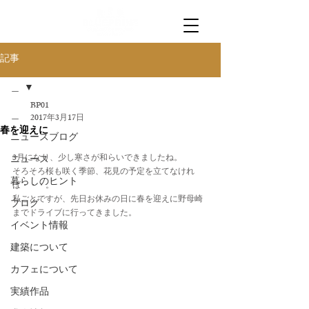
記事
＿
BP01
＿
2017年3月17日
春を迎えに
ニュースブログ
3月になり、少し寒さが和らいできましたね。
ニュース
そろそろ桜も咲く季節、花見の予定を立てなけれ
暮らしのヒント
ば・・・。
私ごとですが、先日お休みの日に春を迎えに野母崎
ブログ
までドライブに行ってきました。
イベント情報
建築について
カフェについて
実績作品