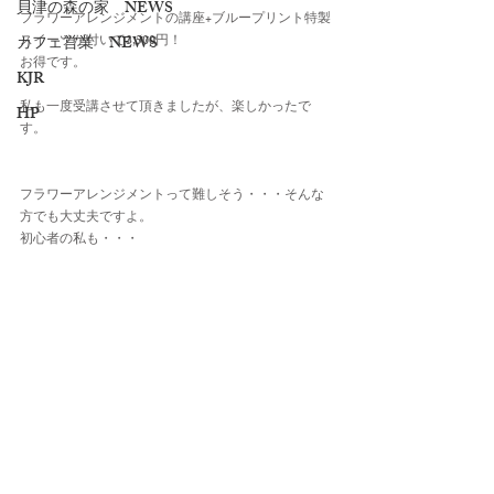
貝津の森の家 NEWS
フラワーアレンジメントの講座+ブループリント特製
スイーツが付いて3,500円！
カフェ営業 NEWS
お得です。
KJR
私も一度受講させて頂きましたが、楽しかったで
HP
す。
フラワーアレンジメントって難しそう・・・そんな
方でも大丈夫ですよ。
初心者の私も・・・