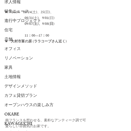
求人情報
特集ニュース
■　
 2019.　08/24(土)、25(日)、　
　　　　　  08/31(土)、9/01(日) 
進行中プロジェクト
　　　　　  09/07(土)、9/08(日)
住宅
　　　　　  11：00―17：00
店舗
■　大村市富の原 (ララコープさん近く)
オフィス
リノベーション
家具
土地情報
デザインメソッド
カフェ貸切プラン
オープンハウスの楽しみ方
OKABE
南フランスを想わせる、素朴なアンティーク調で可
KAWAGUCHI
愛らしい雰囲気のお家です。