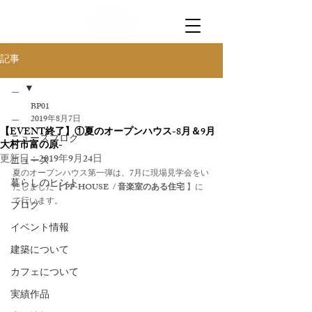
記事
＿
BP01
＿
2019年8月7日
【EVENT終了】①夏のオープンハウス-8月＆9月
ニュースブログ
大村市富の原-
更新日：
2019年9月24日
ニュース
夏のオープンハウス第一弾は、7月に現場見学会をい
暮らしのヒント
たしました【 
PP-HOUSE  / 音楽室のある住宅 
】に
て行います。
ブログ
イベント情報
建築について
カフェについて
実績作品