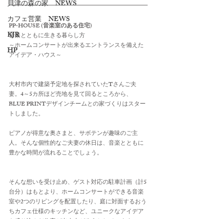
貝津の森の家 NEWS
カフェ営業 NEWS
PP-HOUSE (音楽室のある住宅) 
KJR
音楽とともに生きる暮らし方
～ホームコンサートが出来るエントランスを備えた
HP
アイデア・ハウス～ 
大村市内で建築予定地を探されていたTさんご夫
妻。4～5カ所ほど売地を見て回るところから、
BLUE PRINTデザインチームとの家づくりはスター
トしました。
ピアノが得意な奥さまと、サボテンが趣味のご主
人。そんな個性的なご夫妻の休日は、音楽とともに
豊かな時間が流れることでしょう。
そんな想いを受け止め、ゲスト対応の駐車計画（計5
台分）はもとより、ホームコンサートができる音楽
室や2つのリビングを配置したり、庭に対面するおう
ちカフェ仕様のキッチンなど、ユニークなアイデア