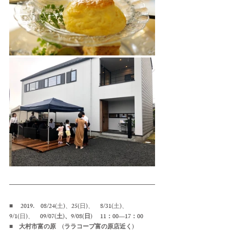
■　
 2019.　08/24(土)、25(日)、　8/31(土)、
9/1(日)、　
09/07(土)、9/08(日) 　11：00―17：00
■　大村市富の原　(ララコープ富の原店近く)