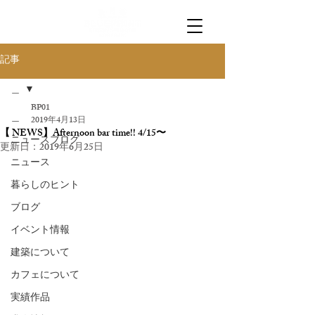
記事
＿
BP01
＿
2019年4月13日
【 NEWS】Afternoon bar time!! 4/15〜
ニュースブログ
更新日：
2019年6月25日
ニュース
暮らしのヒント
ブログ
イベント情報
建築について
カフェについて
実績作品