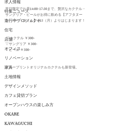
求人情報
平日限定でお昼14:00-17:30まで、贅沢なカクテル・
特集ニュース
サングリア・ビールがお得に飲める【アフタヌー
進行中プロジェクト
ン・バー・タイム】4/15（月）よりはじまります！
住宅
 ▽カクテル ￥300-
店舗
▽サングリア ￥300-
オフィス
▽ビール ￥500-
リノベーション
家具
ブループリントオリジナルカクテルも新登場。
土地情報
デザインメソッド
カフェ貸切プラン
オープンハウスの楽しみ方
OKABE
KAWAGUCHI