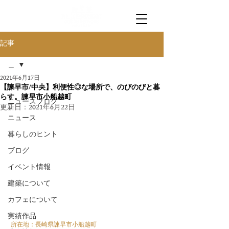
記事
＿
2021年6月17日
＿
【諫早市/中央】利便性◎な場所で、のびのびと暮
らす。諫早市小船越町
ニュースブログ
更新日：
2021年6月22日
ニュース
暮らしのヒント
ブログ
イベント情報
建築について
カフェについて
実績作品
 所在地：長崎県諫早市小船越町