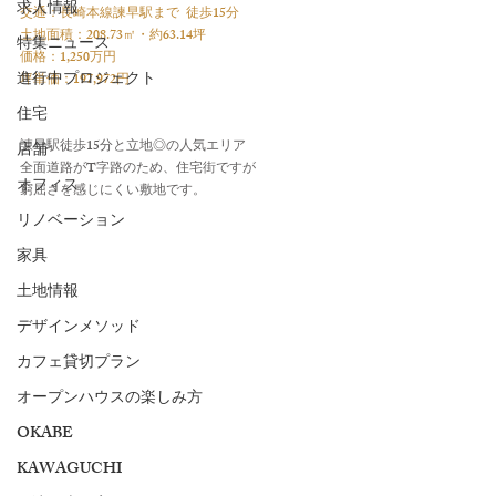
求人情報
交通：長崎本線諫早駅まで  徒歩15分
土地面積：208.73㎡・約63.14坪
特集ニュース
価格：1,250万円 
進行中プロジェクト
坪単価：197,972円
住宅
諌早駅徒歩15分と立地◎の人気エリア
店舗
全面道路がT字路のため、住宅街ですが
オフィス
窮屈さを感じにくい敷地です。
リノベーション
家具
土地情報
デザインメソッド
カフェ貸切プラン
オープンハウスの楽しみ方
OKABE
KAWAGUCHI