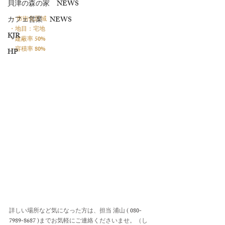
貝津の森の家 NEWS
カフェ営業 NEWS
 ・市街化区域　
・地目：宅地　　 
KJR
・建蔽率 50% 
・容積率 80%
HP
詳しい場所など気になった方は、担当 浦山 ( 080-
7989-8687 )までお気軽にご連絡くださいませ。（し