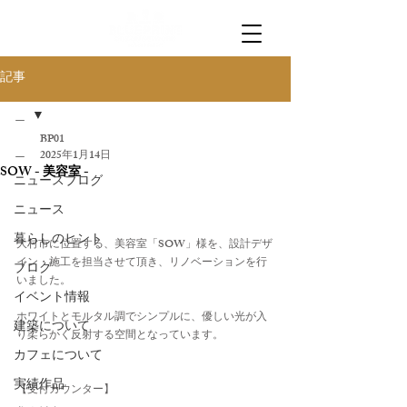
記事
＿
BP01
＿
2025年1月14日
SOW - 美容室 -
ニュースブログ
ニュース
暮らしのヒント
大村市に位置する、美容室「SOW」様を、設計デザ
イン・施工を担当させて頂き、リノベーションを行
ブログ
いました。
イベント情報
ホワイトとモルタル調でシンプルに、優しい光が入
建築について
り柔らかく反射する空間となっています。
カフェについて
実績作品
【受付カウンター】