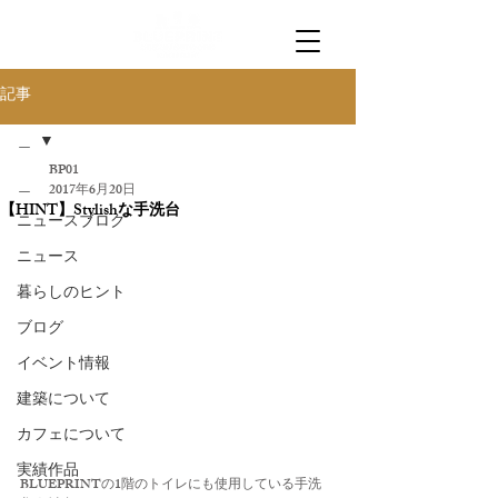
記事
＿
BP01
＿
2017年6月20日
【HINT】Stylishな手洗台
ニュースブログ
ニュース
暮らしのヒント
ブログ
イベント情報
建築について
カフェについて
実績作品
BLUEPRINTの1階のトイレにも使用している手洗