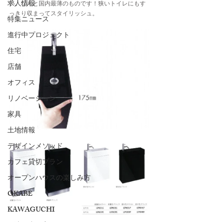
求人情報
い。なんと国内最薄のものです！狭いトイレにもす
っきり収まってスタイリッシュ。
特集ニュース
進行中プロジェクト
住宅
店舗
オフィス
リノベーション
家具
土地情報
デザインメソッド
カフェ貸切プラン
オープンハウスの楽しみ方
OKABE
KAWAGUCHI