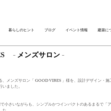
Works
ご連絡はこちらへ
Rec
暮らしのヒント
ブログ
イベント情報
建築に
求人情報
特集ニュース
進行中プロジェクト
住
ES - メンズサロン -
家具
土地情報
デザインメソッド
カフェ貸切プ
、メンズサロン「 GOOD VIBES 」様を、設計デザイン・
行いました。
OKABE
KAWAGUCHI
貝津の森の家 NEWS
カ
間で小さいながらも、シンプルかつインパクトのあるまるで「
した。