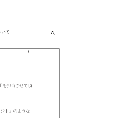
ruit
オンラインショップ
ついて
宅
店舗
ラン
施工を担当させて頂
フェ営業 NEWS
アジト」のような