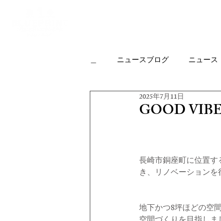
Top
Housing
＿
ニュースブログ
ニュース
2025年7月11日
カフェについて
実績作品
GOOD VIB
オフィス
リノベーション
長崎市銅座町に位置する
き、リノベーションを
オープンハウスの楽しみ方
地下かつ8坪ほどの空
KJR
HP
空間づくりを目指しま