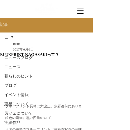
記事
＿
BP01
＿
2017年6月6日
BLUEPRINT NAGASAKIって？
ニュースブログ
ニュース
暮らしのヒント
ブログ
イベント情報
建築について
ブループリント長崎は大波止、夢彩都前にありま
す。
カフェについて
銀色の建物に黒い四角のロゴ。
実績作品
店名の由来のブループリントは建築青写真の意味。