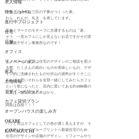
求人情報
特集ニュース
マークの由来は三匹の子豚がつくった家。
わら、れんが、丸太　を表しています。
進行中プロジェクト
店名とマークのモチーフに共通するものは「家」
住宅
そう、一見カフェにしか見えないお店ですがその実
店舗
は建築デザイン事務所なのです！
オフィス
リノベーション
元々カフェの運営は住宅のデザインのご相談を受け
る際、たくさんの面白いものや美味しいもの、デザ
家具
イン的に洗練されたものや沢山の資料がすぐそこに
あればと思いそれらを全部一緒にしてみたらカフェ
土地情報
という形になったと。店内に置いてある約1000冊の
デザインメソッド
蔵書は、建築関連の本ばかり。
カフェ貸切プラン
閲覧は自由！！！
オープンハウスの楽しみ方
OKABE
パッと見はカフェとしての色が濃く見えますが、そ
の本来はすべてブループリントへ新築住宅のため、
KAWAGUCHI
住宅のデザインや店舗のデザイン、リフォームやリ