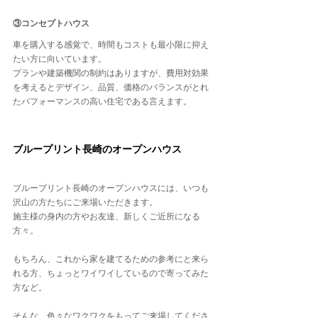
③コンセプトハウス
車を購入する感覚で、時間もコストも最小限に抑え
たい方に向いています。
プランや建築機関の制約はありますが、費用対効果
を考えるとデザイン、品質、価格のバランスがとれ
たパフォーマンスの高い住宅である言えます。
ブループリント長崎のオープンハウス
ブループリント長崎のオープンハウスには、いつも
沢山の方たちにご来場いただきます。
施主様の身内の方やお友達、新しくご近所になる
方々。
もちろん、これから家を建てるための参考にと来ら
れる方、ちょっとワイワイしているので寄ってみた
方など。
そんな、色々なワクワクをもってご来場してくださ