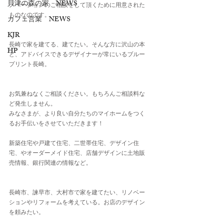
貝津の森の家 NEWS
ノベーションのご相談をして頂くために用意された
ものなのです。
カフェ営業 NEWS
KJR
長崎で家を建てる、建てたい。そんな方に沢山の本
HP
と、アドバイスできるデザイナーが常にいるブルー
プリント長崎。
お気兼ねなくご相談ください。もちろんご相談料な
ど発生しません。
みなさまが、より良い自分たちのマイホームをつく
るお手伝いをさせていただきます！
新築住宅や戸建て住宅、二世帯住宅、デザイン住
宅、やオーダーメイド住宅、店舗デザインに土地販
売情報、銀行関連の情報など。
長崎市、諫早市、大村市で家を建てたい、リノベー
ションやリフォームを考えている。お店のデザイン
を頼みたい。