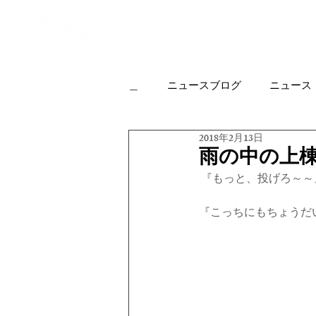
Top
Housing
＿
ニュースブログ
ニュース
2018年2月13日
カフェについて
実績作品
雨の中の上
 『もっと、投げろ～～
オフィス
リノベーション
『こっちにもちょうだ
オープンハウスの楽しみ方
KJR
HP