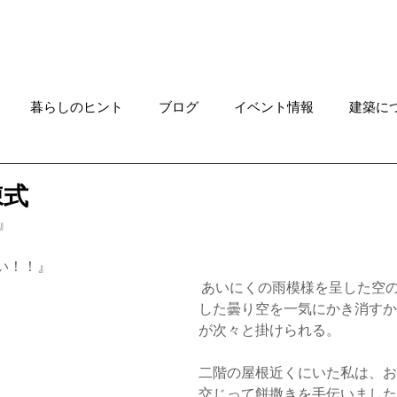
Works
ご連絡はこちらへ
Rec
暮らしのヒント
ブログ
イベント情報
建築に
求人情報
特集ニュース
進行中プロジェクト
住
棟式
』
家具
土地情報
デザインメソッド
カフェ貸切プ
い！！』 
 あいにくの雨模様を呈した空の下、どんよりと
した曇り空を一気にかき消すか
OKABE
KAWAGUCHI
貝津の森の家 NEWS
カ
が次々と掛けられる。
二階の屋根近くにいた私は、お
交じって餅撒きを手伝いました。