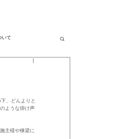
ruit
オンラインショップ
ついて
宅
店舗
ラン
のような掛け声
フェ営業 NEWS
施主様や棟梁に
  