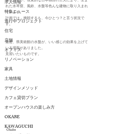
時代ですが、視覚的な日本独自の工夫により、生ま
求人情報
れた水琴窟、風鈴、水盤等色んな建物に取り入まれ
特集ニュース
ています。
計画では，挑戦するも、今ひとつ？と言う状況で
進行中プロジェクト
す。
住宅
店舗
最近、県美術館の水盤が、いい感じの効果を上げて
いる場面がありました。
オフィス
見習いたいものです。
リノベーション
家具
土地情報
デザインメソッド
カフェ貸切プラン
オープンハウスの楽しみ方
OKABE
KAWAGUCHI
 Okabe 