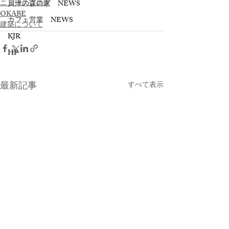
ニュースブログ
貝津の森の家 NEWS
OKABE
カフェ営業 NEWS
建築について
KJR
HP
最新記事
すべて表示