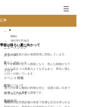
記事
＿
BP01
＿
2017年5月26日
季節は移ろい夏に向かって
ニュースブログ
昼夜の温度差の為か体調管理に苦戦しています。
ニュース
暮らしのヒント
山々が新緑のまだら模様になり、色んな植物がカラ
フルな花をつけ真夏のような日もあり、変化に飛ん
ブログ
だ日々が続いています。
イベント情報
建築について
我々の仕事も梅雨の時期を控え、湿度の高い日本で
快適に工夫は重要な課題です。
カフェについて
実績作品
機能的には空調設備の発達で快適な生活を得られる