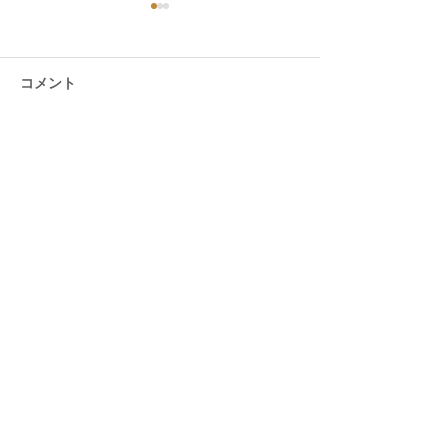
コメント
GOOD VIBES - メンズ
CalmScape no Ut
コメントを追加…
サロン -
地のいい、ホテ
な暮らし -