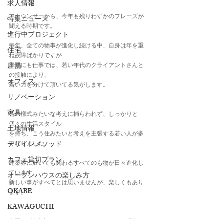
求人情報
アナウンサーから、今年も残りわずかのフレーズが
特集ニュース
聞える時期です。
進行中プロジェクト
毎年、全ての物事が進化し続ける中、自身は年を重
住宅
ね故障ばかりですが
店舗
幸運にも仕事では、若い年代のクライアントさんと
の接触により、
オフィス
若い力を分けて頂いてる気がします。
リノベーション
家具
昔の様式みたいな考えに捕らわれず、しっかりと
個々の生活スタイル
土地情報
を持ち、こう住みたいと考えを主張する若い人が多
デザインメソッド
くなりました。
カフェ貸切プラン
建築界に於いても関わるすべてのも物が日々進化し
ています。
オープンハウスの楽しみ方
新しい事がすべてとは思いませんが、楽しくもあり
OKABE
ます。
KAWAGUCHI