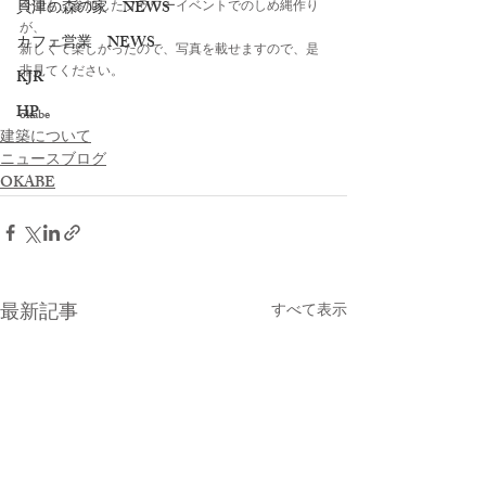
貝津の森の家 NEWS
今回も、参加したフラワーイベントでのしめ縄作り
が、
カフェ営業 NEWS
新しくて楽しかったので、写真を載せますので、是
非見てください。
KJR
HP
okabe
建築について
ニュースブログ
OKABE
最新記事
すべて表示