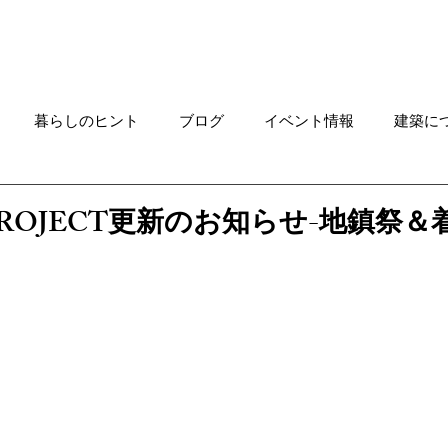
Works
ご連絡はこちらへ
Rec
暮らしのヒント
ブログ
イベント情報
建築に
求人情報
特集ニュース
進行中プロジェクト
住
ROJECT更新のお知らせ-地鎮祭＆着
家具
土地情報
デザインメソッド
カフェ貸切プ
OKABE
KAWAGUCHI
貝津の森の家 NEWS
カ