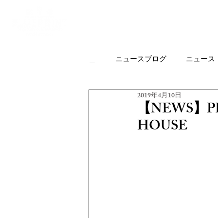
Top
Housing
＿
ニュースブログ
ニュース
2019年4月10日
カフェについて
実績作品
【NEWS】P
HOUSE
オフィス
リノベーション
オープンハウスの楽しみ方
KJR
HP