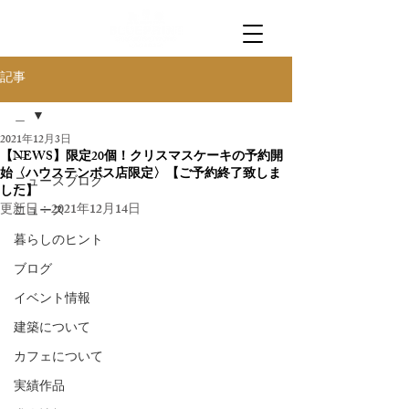
記事
＿
2021年12月3日
＿
【NEWS】限定20個！クリスマスケーキの予約開
始〈ハウステンボス店限定〉【ご予約終了致しま
ニュースブログ
した】
更新日：
2021年12月14日
ニュース
暮らしのヒント
ブログ
イベント情報
建築について
カフェについて
実績作品