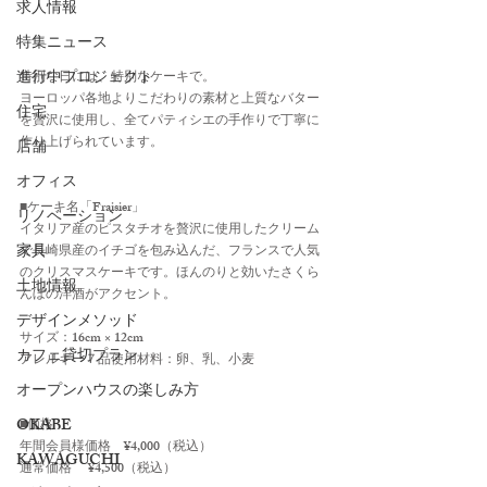
求人情報
特集ニュース
進行中プロジェクト
特別な日には、特別なケーキで。
ヨーロッパ各地よりこだわりの素材と上質なバター
住宅
を贅沢に使用し、全てパティシエの手作りで丁寧に
作り上げられています。
店舗
オフィス
■ケーキ名「Fraisier」
リノベーション
イタリア産のピスタチオを贅沢に使用したクリーム
家具
で長崎県産のイチゴを包み込んだ、フランスで人気
のクリスマスケーキです。ほんのりと効いたさくら
土地情報
んぼの洋酒がアクセント。
デザインメソッド
サイズ：16cm × 12cm
カフェ貸切プラン
アレルギー７品使用材料：卵、乳、小麦
オープンハウスの楽しみ方
OKABE
■価格
年間会員様価格　¥4,000（税込）
KAWAGUCHI
通常価格　 ¥4,500（税込）