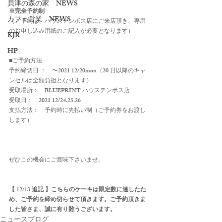
貝津の森の家 NEWS
※完全予約制
カフェ営業 NEWS
（ご予約は、ハウステンボス店にご来店頂き、専用
のお申し込み用紙のご記入が必要となります）
KJR
HP
■ご予約方法
予約締切日 ：　〜2021 12/20mon（20 日以降のキャ
ンセルは全額負担となります）
受取場所：　BLUEPRINT ハウステンボス店
受取日：　2021 12/24.25.26
支払方法：　予約時に先払い制（ご予約券をお渡し
します）
ぜひこの機会にご賞味下さいませ。
【 12/13 追記 】こちらのケーキは限定数に達したた
め、ご予約を締め切らせて頂きます。ご予約頂きま
した皆さま、誠に有り難うございます。
ニュースブログ